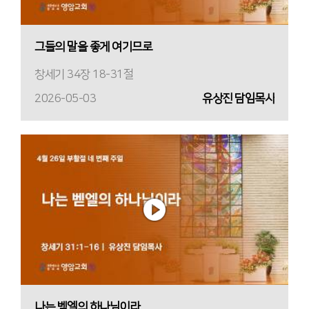
그들의 말을 좋게 여기므로
창세기 34장 18-31절
2026-05-03
유상진 담임목사
나는 벧엘의 하나님이라