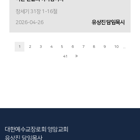
창세기 31장 1-16절
2026-04-26
유상진 담임목사
...
1
2
3
4
5
6
7
8
9
10
41
대한예수교장로회 영암교회
유상진 담임목사