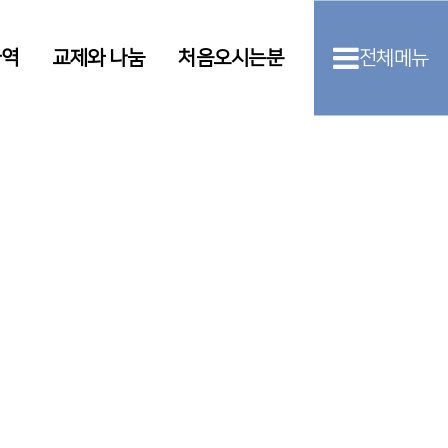
사역
교제와 나눔
처음오시는분
전체메뉴