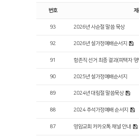
번호
제
93
2026년 사순절 말씀 묵상
92
2026년 설가정예배순서지
91
항존직 선거 최종 결과(피택자 명
90
2025년 설가정예배순서지
89
2024년 대림절 말씀묵상
88
2024 추석가정예배 순서지
87
영암교회 카카오톡 채널 안내