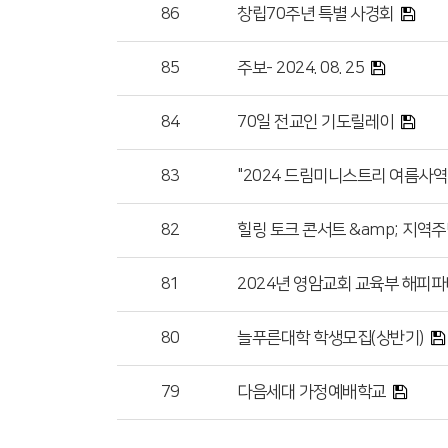
86
창립70주년 특별 사경회
85
주보- 2024. 08. 25
84
70일 전교인 기도릴레이
83
"2024 드림미니스트리 여름사역
82
힐링 토크 콘서트 &amp; 지역
81
2024년 영암교회 교육부 해피파
80
늘푸른대학 학생모집(상반기)
79
다음세대 가정예배학교