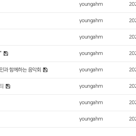
youngahm
20
youngahm
20
youngahm
20
"
youngahm
20
주민과 함께하는 음악회
youngahm
20
티
youngahm
20
youngahm
20
youngahm
20