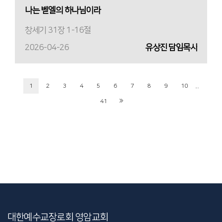
나는 벧엘의 하나님이라
창세기 31장 1-16절
2026-04-26
유상진 담임목사
...
1
2
3
4
5
6
7
8
9
10
41
대한예수교장로회 영암교회