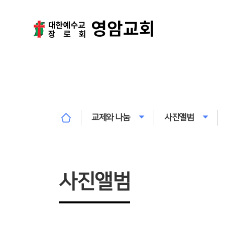
교제와 나눔
사진앨범
사진앨범