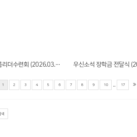
Views
Views
소그룹리더수련회 (2026.03.18-19)
...
1
2
3
4
5
6
7
8
9
10
17
검색