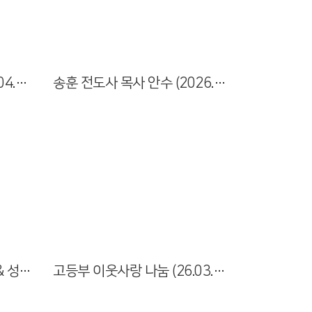
Views
늘푸른대학 봄소풍 (2026.04.30)
송훈 전도사 목사 안수 (2026.04.28)
Views
고난주간 특별새벽기도회 & 성금요예배 (26년 3월 30일~4월 3일)
고등부 이웃사랑 나눔 (26.03.28)