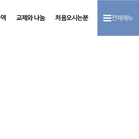
사역
교제와 나눔
처음오시는분
전체메뉴