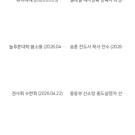
유아세례 (2026.05.03)
일대일 제자양육 양육자 과정 수료식 (2026.05.02)
Views
Views
늘푸른대학 봄소풍 (2026.04.30)
송훈 전도사 목사 안수 (2026.04.28)
Views
Views
권사회 수련회 (2026.04.22)
중등부 산소망 중도실명자 선교회 식탁봉사 (2026.03.30)
Views
Views