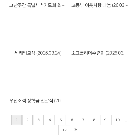
고난주간 특별새벽기도회 & 성금요예배 (26년 3월 30일~4월 3일)
고등부 이웃사랑 나눔 (26.03.28)
Views
Views
세례입교식 (2026.03.24)
소그룹리더수련회 (2026.03.18-19)
Views
우신소석 장학금 전달식 (2026.03.01)
...
1
2
3
4
5
6
7
8
9
10
17