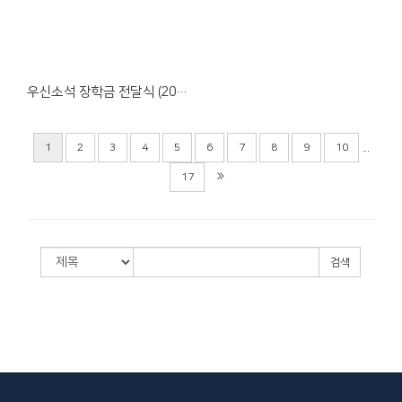
Views
우신소석 장학금 전달식 (2026.03.01)
...
1
2
3
4
5
6
7
8
9
10
17
검색